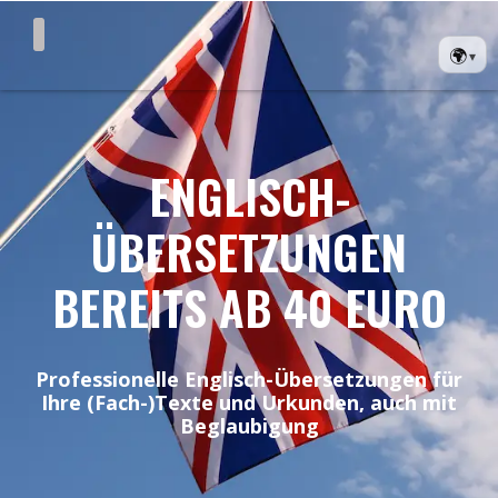
🌍
▾
ENGLISCH-
ÜBERSETZUNGEN
BEREITS AB 40 EURO
Professionelle Englisch-Übersetzungen für
Ihre (Fach-)Texte und Urkunden, auch mit
Beglaubigung