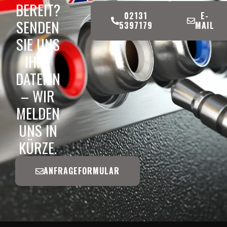
BEREIT?
02131
E-
SENDEN
5397179
MAIL
SIE UNS
IHRE
DATEIEN
– WIR
MELDEN
UNS IN
KÜRZE.
ANFRAGEFORMULAR